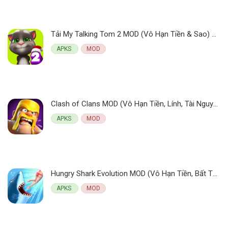
Tải My Talking Tom 2 MOD (Vô Hạn Tiền & Sao) 25.3.2.13494 APK
APKS
MOD
Clash of Clans MOD (Vô Hạn Tiền, Lính, Tài Nguyên) 17.360.32 APK
APKS
MOD
Hungry Shark Evolution MOD (Vô Hạn Tiền, Bất Tử, Nhanh) 13.0.0 APK
APKS
MOD