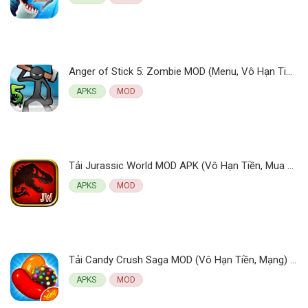
Anger of Stick 5: Zombie MOD (Menu, Vô Hạn Tiền) 1.1.89 APK
APKS
MOD
Tải Jurassic World MOD APK (Vô Hạn Tiền, Mua Sắm) v1.84.10
APKS
MOD
Tải Candy Crush Saga MOD (Vô Hạn Tiền, Mạng) 1.310.1.1 APK
APKS
MOD