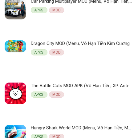
Car Parking Multiplayer MOD (Menu, Vô Hạn Tiền, Mở Khoá) 4.9.4.1 APK
APKS
MOD
Dragon City MOD (Menu, Vô Hạn Tiền Kim Cương) v25.11.1 APK
APKS
MOD
The Battle Cats MOD APK (Vô Hạn Tiền, XP, Anti-ban) v14.6.0
APKS
MOD
Hungry Shark World MOD (Menu, Vô Hạn Tiền, Mở Khoá Tất Cả) 7.0.12 APK
APKS
MOD