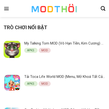
Skip
to
content
TRÒ CHƠI NỔI BẬT
My Talking Tom MOD (Vô Hạn Tiền, Kim Cương) 25.3.6.6762 APK
APKS
MOD
Tải Toca Life World MOD (Menu, Mở Khoá Tất Cả) v1.114 APK
APKS
MOD