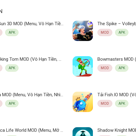
N
Pixel Gun 3D MOD (Menu, Vô Hạn Tiền, 1 Hit, Giáp, Đạn) 25.9.0 APK
APK
MOD
APK
My Talking Tom MOD (Vô Hạn Tiền, Kim Cương) 25.3.6.6762 APK
APK
MOD
APK
Zooba MOD (Menu, Vô Hạn Tiền, Nhìn Cỏ, Drone View) 5.26.1 APK
APK
MOD
APK
Tải Toca Life World MOD (Menu, Mở Khoá Tất Cả) v1.114 APK