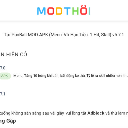
Tải PunBall MOD APK (Menu, Vô Hạn Tiền, 1 Hit, Skill) v5.7.1
ẢN HIỆN CÓ
7.0
Menu, Tăng 10 bóng khi bắn, bất động kẻ thù, Tỷ lệ ra skill nhiều hơn, t
APK
7.1
 xuống không sẵn sàng sau vài giây, vui lòng tắt
Adblock
và thử làm m
ng Gặp