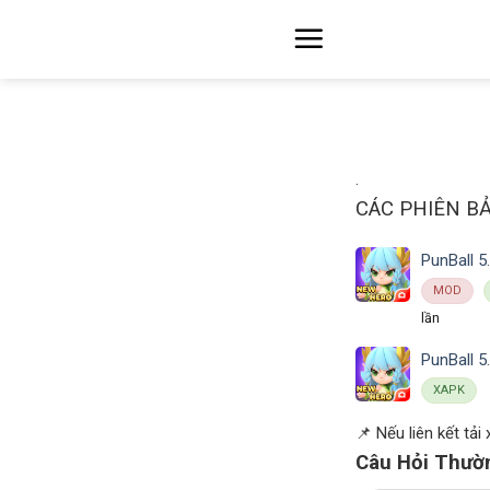
Skip
to
content
.
CÁC PHIÊN B
PunBall 5.
MOD
lần
PunBall 5.
XAPK
📌 Nếu liên kết tải
Câu Hỏi Thườ