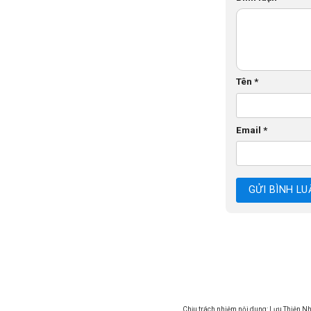
Tên
*
Email
*
Chịu trách nhiệm nội dung: Lưu Thiện N