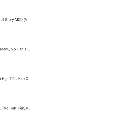
The Spike – Volleyball Story MOD (Vô Hạn Tiền, Full Cầu Thủ) 6.2.110 APK
Bowmasters MOD (Menu, Vô Hạn Tiền Kim Cương, Nhân Vật) 9.2.0 APK
Tải Fish.IO MOD (Vô Hạn Tiền, Kim Cương, Mua Sắm) 2.0.4 APK
Shadow Knight MOD (Vô Hạn Tiền, Kim Cương, Bất Tử) 3.24.383 APK