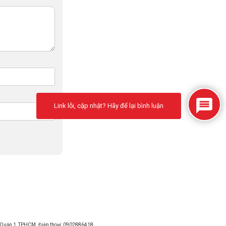
Link lỗi, cập nhật? Hãy để lại bình luận
, Quận 1, TPHCM. Điện thoại: 0902886418