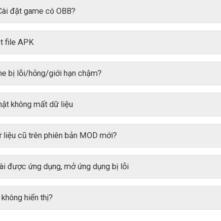
 Cài đặt game có OBB?
t file APK
me bị lỗi/hỏng/giới hạn chậm?
ật không mất dữ liệu
 liệu cũ trên phiên bản MOD mới?
ài được ứng dụng, mở ứng dụng bị lỗi
hông hiển thị?