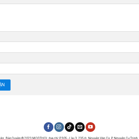
hân. Bản Quyền © 2023 MODTHOI. Địa chỉ: P.305 - Lầu 3, 235 Đ. Nguyễn Văn Cừ, P. Nguyễn Cư Trinh