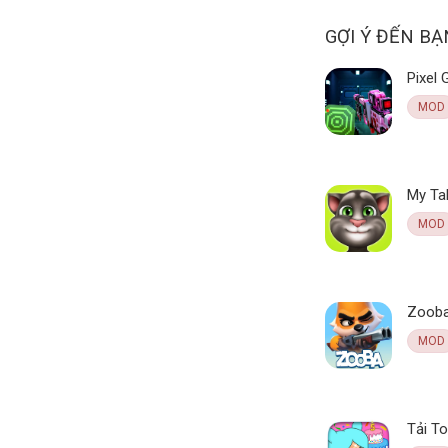
GỢI Ý ĐẾN BẠ
MOD
MOD
MOD