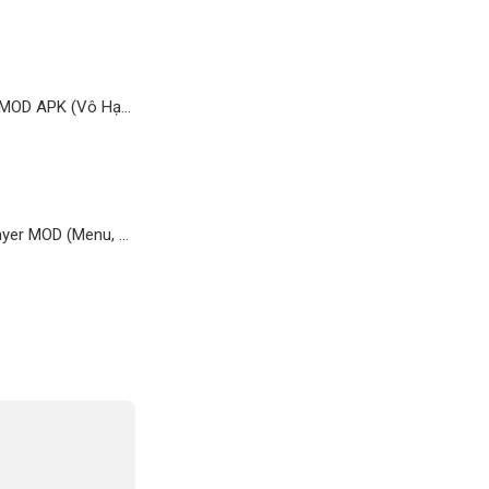
Stickman Warriors MOD APK (Vô Hạn Tiền, Kim Cương, Nhân Vật) v2.0.0
Car Parking Multiplayer MOD (Menu, Vô Hạn Tiền, Mở Khoá) 4.9.4.1 APK