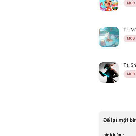
MOD
MOD
MOD
Để lại một bì
Bình luận
*