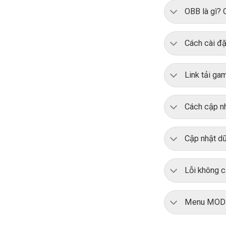
OBB là gì?
Cách cài đặ
Link tải ga
Cách cập nh
Cập nhật dữ
Lỗi không c
Menu MOD k