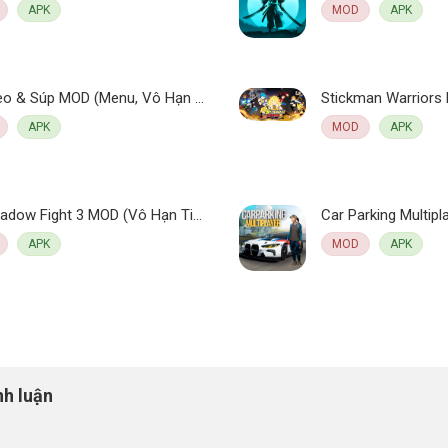
APK
MOD
APK
Tải Mèo & Súp MOD (Menu, Vô Hạn Tiền Kim Cương) 2.75.0 APK
APK
MOD
APK
Tải Shadow Fight 3 MOD (Vô Hạn Tiền, Max Level, Tầm đánh) 1.42.2 APK
APK
MOD
APK
nh luận