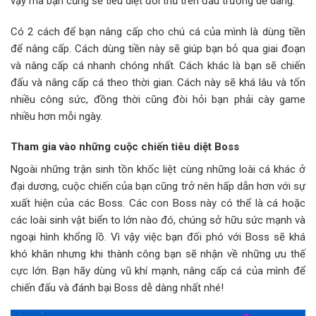
vậy mà bạn cũng sẽ tiêu diệt đối thủ trên đấu trường dễ dàng.
Có 2 cách để bạn nâng cấp cho chú cá của mình là dùng tiền
để nâng cấp. Cách dùng tiền này sẽ giúp bạn bỏ qua giai đoạn
và nâng cấp cá nhanh chóng nhất. Cách khác là bạn sẽ chiến
đấu và nâng cấp cá theo thời gian. Cách này sẽ khá lâu và tốn
nhiều công sức, đồng thời cũng đòi hỏi bạn phải cày game
nhiều hơn mỗi ngày.
Tham gia vào những cuộc chiến tiêu diệt Boss
Ngoài những trận sinh tồn khốc liệt cùng những loài cá khác ở
đại dương, cuộc chiến của bạn cũng trở nên hấp dẫn hơn với sự
xuất hiện của các Boss. Các con Boss này có thể là cá hoặc
các loài sinh vật biển to lớn nào đó, chúng sở hữu sức mạnh và
ngoại hình khổng lồ. Vì vậy việc bạn đối phó với Boss sẽ khá
khó khăn nhưng khi thành công bạn sẽ nhận về những ưu thế
cực lớn. Bạn hãy dùng vũ khí mạnh, nâng cấp cá của mình để
chiến đấu và đánh bại Boss dễ dàng nhất nhé!