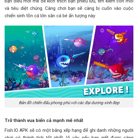
bạn điều mới mẻ để kích thích bạn phiêu lưu, tìm kiếm con mồi
và tiêu diệt chúng. Càng chơi bạn sẽ càng bị cuốn vào cuộc
chiến sinh tồn cá lớn săn cá bé ấn tượng này.
Bản đồ chiến đấu phong phú với các đại dương xinh đẹp
Trở thành vua biển cả mạnh mẽ nhất
Fish.IO APK sẽ có một bảng xếp hạng để ghi danh những người
chơi có thành tích tốt nhất. Vì vậy, nếu bạn giết được càng