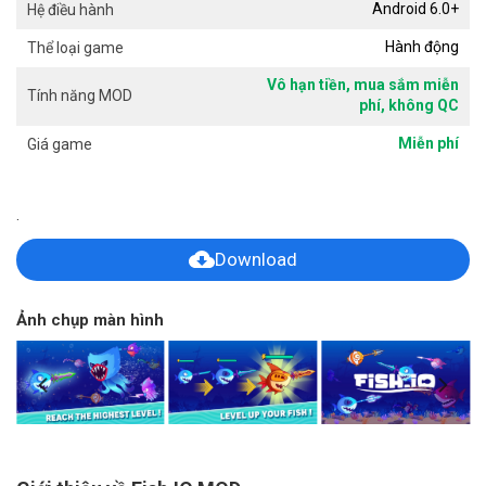
Android 6.0+
Hệ điều hành
Hành động
Thể loại game
Vô hạn tiền, mua sắm miễn
Tính năng MOD
phí, không QC
Miễn phí
Giá game
.
Download
Ảnh chụp màn hình