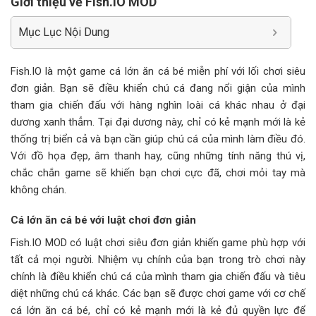
Giới thiệu về Fish.IO MOD
Mục Lục Nội Dung
Fish.IO là một game cá lớn ăn cá bé miễn phí với lối chơi siêu
đơn giản. Bạn sẽ điều khiển chú cá đang nổi giận của mình
tham gia chiến đấu với hàng nghìn loài cá khác nhau ở đại
dương xanh thẳm. Tại đại dương này, chỉ có kẻ mạnh mới là kẻ
thống trị biển cả và bạn cần giúp chú cá của mình làm điều đó.
Với đồ họa đẹp, âm thanh hay, cũng những tính năng thú vị,
chắc chắn game sẽ khiến bạn chơi cực đã, chơi mỏi tay mà
không chán.
Cá lớn ăn cá bé với luật chơi đơn giản
Fish.IO MOD có luật chơi siêu đơn giản khiến game phù hợp với
tất cả mọi người. Nhiệm vụ chính của bạn trong trò chơi này
chính là điều khiển chú cá của mình tham gia chiến đấu và tiêu
diệt những chú cá khác. Các bạn sẽ được chơi game với cơ chế
cá lớn ăn cá bé, chỉ có kẻ mạnh mới là kẻ đủ quyền lực để