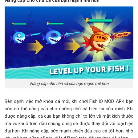
Nâng cấp cho chú cá của bạn mạnh mẽ hơn
Nâng cấp cho chú cá của bạn mạnh mẽ hơn
Bên cạnh việc mở khóa cá mới, khi chơi Fish.IO MOD APK bạn
còn có thể nâng cấp cho những chú cá hiện tại của mình. Khi
được nâng cấp, cá của bạn không chỉ to lớn về mặt kích thước
mà vũ khí ở trên đầu chúng cũng sẽ được thay đổi với loại hiện
đại hơn. Khi nâng cấp, sức mạnh chiến đấu của cá tốt hơn, nhờ