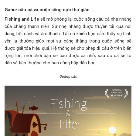
Game câu cá và cuộc sống cực thư giãn
Fishing and Life
sẽ mô phỏng lại cuộc sống câu cá nhẹ nhàng
của chàng thanh niên. Sự nhẹ nhàng được truyền tải qua nội
dung, bối cảnh và âm thanh. Tất cả khiến bạn cảm thấy sự bình
yên lạ thường giúp mọi sự căng thẳng trong cuộc sống sẽ
được giải tỏa hiệu quả. Hệ thống sẽ cho phép đi câu ở trên biển
rộng lớn, mới chơi bạn sẽ câu được cá nhỏ, sau đó cá sẽ to
dần và tiền thưởng cho bạn cùng hấp dẫn hơn.
Quảng cáo