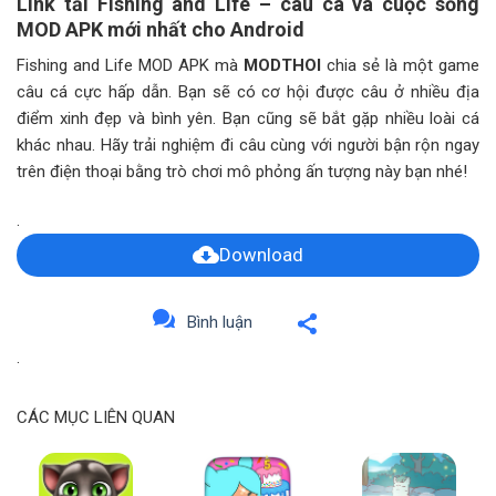
Link tải Fishing and Life – câu cá và cuộc sống
MOD APK mới nhất cho Android
Fishing and Life MOD APK mà
MODTHOI
chia sẻ là một game
câu cá cực hấp dẫn. Bạn sẽ có cơ hội được câu ở nhiều địa
điểm xinh đẹp và bình yên. Bạn cũng sẽ bắt gặp nhiều loài cá
khác nhau. Hãy trải nghiệm đi câu cùng với người bận rộn ngay
trên điện thoại bằng trò chơi mô phỏng ấn tượng này bạn nhé!
.
Download
Bình luận
.
CÁC MỤC LIÊN QUAN