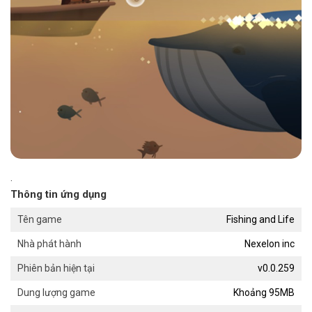
.
Thông tin ứng dụng
Fishing and Life
Tên game
Nexelon inc
Nhà phát hành
v0.0.259
Phiên bản hiện tại
Khoảng 95MB
Dung lượng game