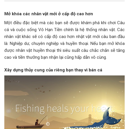
Mở khóa các nhân vật mới ở cấp độ cao hơn
Một điều đặc biệt mà các bạn sẽ được khám phá khi chơi Câu
cá và cuộc sống Vô Hạn Tiền chính là hệ thống nhân vật. Các
nhân vật khác sẽ có cấp độ cao hơn nhật vật mới câu ban đầu
là: Nghiệp dư, chuyên nghiệp và huyền thoại. Nếu bạn mở khóa
được nhân vật huyền thoại thì siêu suất câu chắc chắn sẽ tăng
cao và tiền thưởng bạn nhận lại cũng hấp dẫn vô cùng.
Xây dựng thủy cung của riêng bạn thay vì bán cá