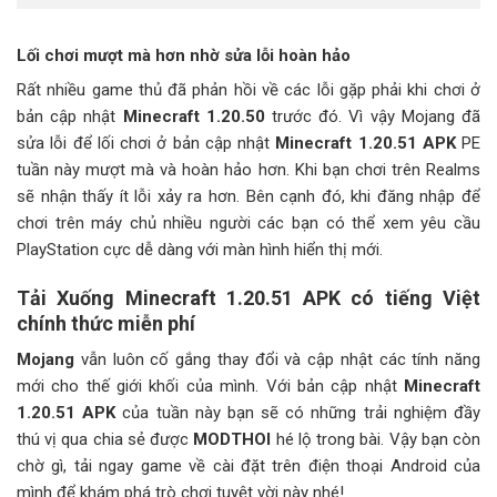
Lối chơi mượt mà hơn nhờ sửa lỗi hoàn hảo
Rất nhiều game thủ đã phản hồi về các lỗi gặp phải khi chơi ở
bản cập nhật
Minecraft 1.20.50
trước đó. Vì vậy Mojang đã
sửa lỗi để lối chơi ở bản cập nhật
Minecraft 1.20.51 APK
PE
tuần này mượt mà và hoàn hảo hơn. Khi bạn chơi trên Realms
sẽ nhận thấy ít lỗi xảy ra hơn. Bên cạnh đó, khi đăng nhập để
chơi trên máy chủ nhiều người các bạn có thể xem yêu cầu
PlayStation cực dễ dàng với màn hình hiển thị mới.
Tải Xuống Minecraft 1.20.51 APK có tiếng Việt
chính thức miễn phí
Mojang
vẫn luôn cố gắng thay đổi và cập nhật các tính năng
mới cho thế giới khối của mình. Với bản cập nhật
Minecraft
1.20.51 APK
của tuần này bạn sẽ có những trải nghiệm đầy
thú vị qua chia sẻ được
MODTHOI
hé lộ trong bài. Vậy bạn còn
chờ gì, tải ngay game về cài đặt trên điện thoại Android của
mình để khám phá trò chơi tuyệt vời này nhé!