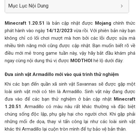
Mục Lục Nội Dung
Minecraft 1.20.51
là bản cập nhật được
Mojang
chính thức
phát hành vào ngày
14/12/2023
vừa rồi. Với phiên bản này bạn
không chỉ có lối chơi mượt mà hơn bởi các lỗi được sửa mà
nhiều tính năng mới cũng được cập nhật. Bạn muốn biết rõ về
điều mới mẻ trong game tuần này, vậy hãy bắt đầu khám phá
ngay cùng nội dung thú vị được
MODTHOI
hé lộ dưới đây:
Đưa sinh vật Armadillo mới vào quá trình thử nghiệm
Khi các bạn đến quần xã sinh vật Savannas sẽ được gặp một
loài sinh vật mới có tên là Armadillo. Sinh vật này đang được
đưa vào để các bạn thử nghiệm ở bản cập nhật
Minecraft
1.20.51
. Armadillo có màu nâu rất khác thường và đặc biệt
chúng sống độc lập, phụ gây hại cho người chơi. Khi gặp phải
những mối đe dọa, thay vì tấn công lại như các loài sinh vật
khác thì Armadillo lại cuộn tròn mình để tự bảo vệ bản thân.