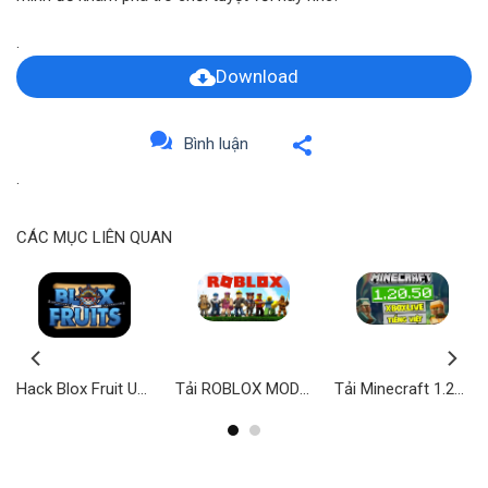
.
Download
Bình luận
.
CÁC MỤC LIÊN QUAN
Hack Blox Fruit Update 24 – Bản QT & VNG (Auto Farm, Max Level)
Tải ROBLOX MOD (Menu, Bất Tử, Bay Nhảy, Xuyên Tường) 2.687.816 APK
Tải Minecraft 1.20.50 APK Có Tiếng Việt Miễn Phí cho Android