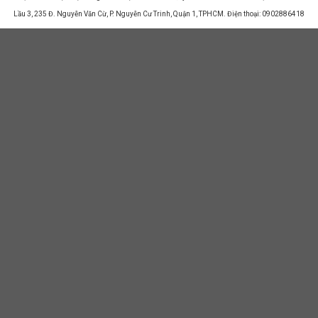
Lầu 3, 235 Đ. Nguyễn Văn Cừ, P. Nguyễn Cư Trinh, Quận 1, TPHCM. Điện thoại: 0902886418