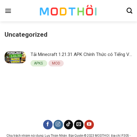
Skip
to
content
Uncategorized
Tải Minecraft 1.21.31 APK Chính Thức có Tiếng Việt Miễn Phí 100%
APKS
MOD
Chịu trách nhiệm nội dung: Lưu Thiện Nhân. Bản Quyền © 2023 MODTHOI. Địa chỉ: P.305 -